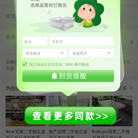
发货
由
发货并提供售后服务
第二树广州仓
服务
第二树自营
清洗消毒
售后保障
配送上门
正规发票
退货原则
温馨提示：默拍不发货，批量采购立享更多优惠，可随时在线咨询
我已阅读并且同意第二树的
用户协议
客服，或拨打服务电话400-178-1088
为你推荐
更多
>
Ikea/宜家二手独立桌
国产品牌二手独立桌
Kokuyo/国誉二手独
员工办公桌棕色系
员工办公桌黑
立桌员工办公桌