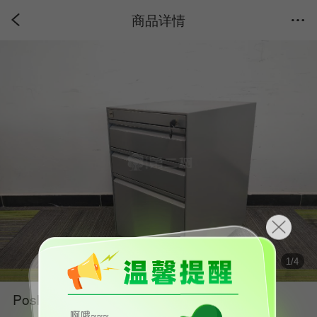
商品详情
1
/
4
Posh/科誉二手钢制小推柜灰色系