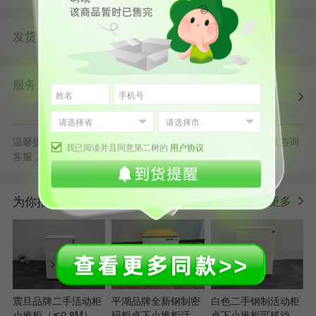
发货
由
发货并提供售后服务
第二树北京仓
服务
第二树自营
清洗消毒
售后保障
配送上门
正规发票
退货原则
温馨提示：默拍不发货，批量采购立享更多优惠，可随时在线咨询
我已阅读并且同意第二树的
用户协议
客服，或拨打服务电话400-178-1088
为你推荐
更多
>
震旦品牌二手活动柜
平湖品牌全新钢制密
白色二手钢制活动柜
小推柜（≦0.8M）文
码柜桌下小推柜活动
桌下小推柜可移动文