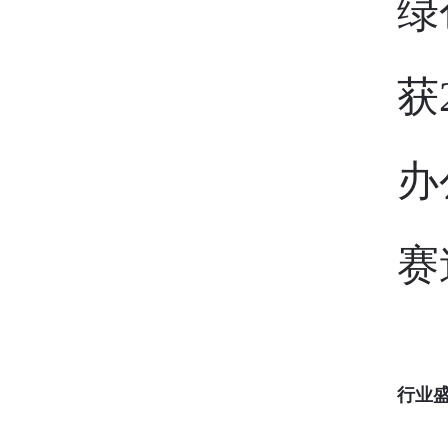
绿
获
办
赛
行业