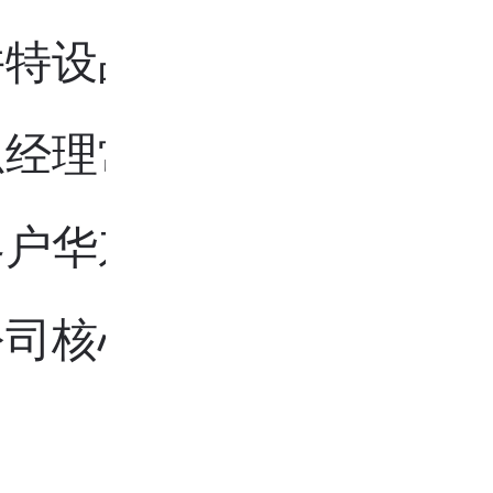
并特设品牌展位，集团大
总经理常玉春带队出席、
客户华东区域副总监邵率
公司核心业务团队一同到