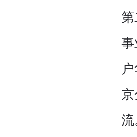
第
事
户
京
流