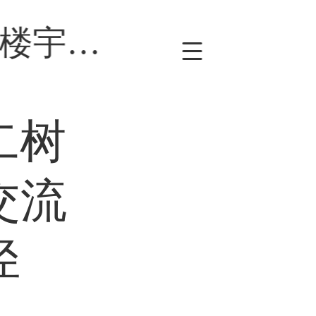
十五五启新｜第二树亮相 2026楼宇经济高质量发展交流会，解锁楼宇资产循环全新路径
树亮相 2026
交流会，解锁楼
径