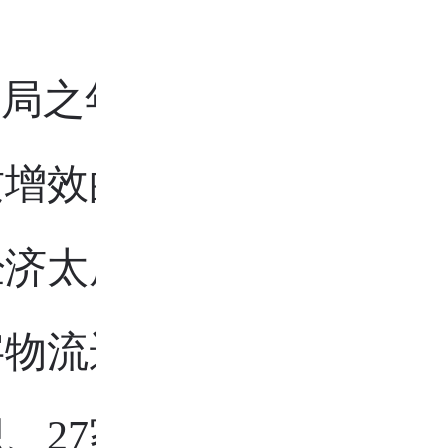
划开局之年，全国楼宇经济
增效的关键周期。6月2
济太原行暨2026楼宇经
字物流运营中心盛大启幕
织、27家楼宇经济政府部