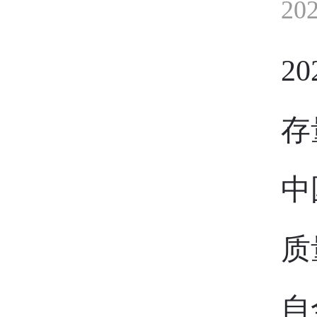
20
2
存
中
质
自