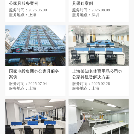
公家具服务案例
具采购案例
服务时间：2026.05.09
服务时间：2025.08.09
服务地点：上海
服务地点：深圳
国家电投集团办公家具服务
上海某知名体育用品公司办
案例
公家具租赁解决方案
服务时间：2025.07.04
服务时间：2025.02.28
服务地点：上海
服务地点：上海