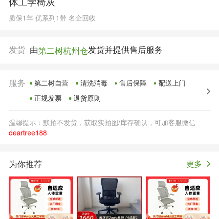
体工学椅灰
质保1年 优系列1带 名企回收
发货
由
发货并提供售后服务
第二树杭州仓
服务
第二树自营
清洗消毒
售后保障
配送上门
正规发票
退货原则
温馨提示：默拍不发货，获取实拍图/库存确认，可加客服微信
deartree188
为你推荐
更多