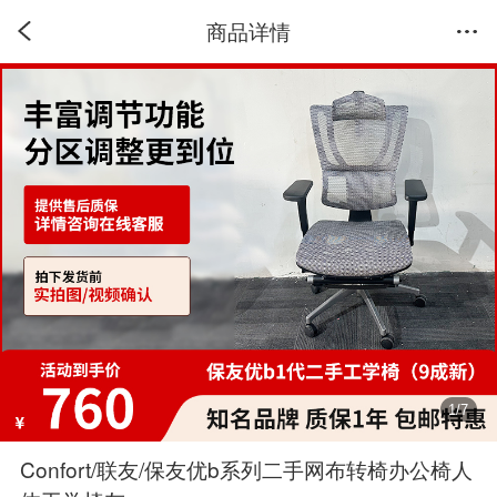
商品详情
1
/
7
Confort/联友/保友优b系列二手网布转椅办公椅人