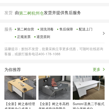
发货
由
发货并提供售后服务
第二树杭州仓
服务
第二树自营
清洗消毒
售后保障
配送上门
正规发票
退货原则
温馨提示：默拍不发货，批量采购立享更多优惠，可随时在线咨询
客服，或拨打服务电话400-178-1088
为你推荐
更多
【全新】树之春经理
【全新】树之冬高档
Sunon/圣奥二手板式
桌老板办公桌单人主
老板桌电动升降总裁
班台老板桌白