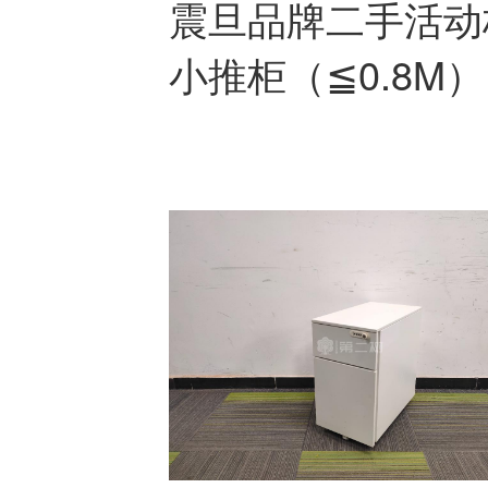
震旦品牌二手活动
小推柜（≦0.8M
件柜白色系