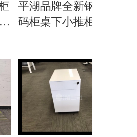
柜
平湖品牌全新钢制密
白
）文
码柜桌下小推柜活动
桌
柜三抽柜
件