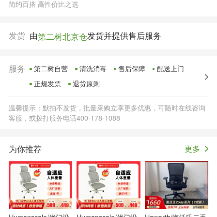
简约百搭 高性价比之选
发货
由
发货并提供售后服务
第二树北京仓
服务
第二树自营
清洗消毒
售后保障
配送上门
正规发票
退货原则
温馨提示：默拍不发货，批量采购立享更多优惠，可随时在线咨询
客服，或拨打服务电话400-178-1088
为你推荐
更多
Humanscale/优门设
Humanscale/优门设
Haworth/海沃氏二手