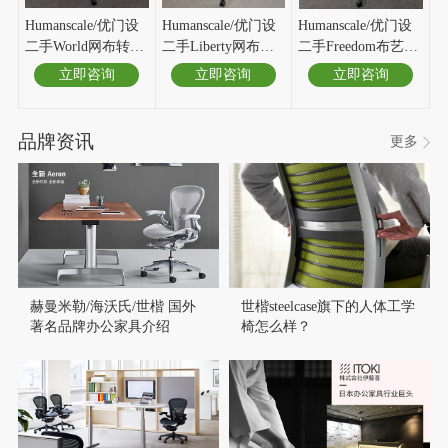
Humanscale/优门设
Humanscale/优门设
Humanscale/优门设
二手World网布转椅
二手Liberty网布转
二手Freedom布艺转
办公椅人体工学椅
椅办公椅人体工学
椅办公椅黑
立即咨询
立即咨询
立即咨询
白
椅黑
品牌资讯
更多
赫曼米勒/海沃氏/世楷 国外
世楷steelcase旗下的人体工学
著名品牌办公家具介绍
椅怎么样？